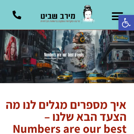
פתח סרגל נגישות
הקריאייטיב שלנו
ייעוץ עסקי שיווקי
אוטומציה בשיווק
הרצאות בשיווק דיגיטלי
קורסים דיגיטלים
קידום ברשתות חברתיות
איך מספרים מגלים לנו מה
הצעד הבא שלנו –
Numbers are our best