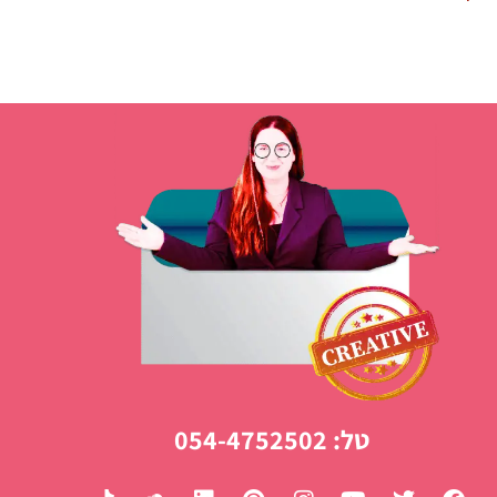
טל: 054-4752502