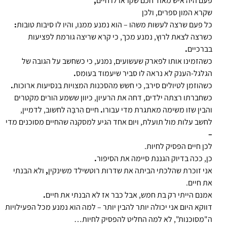
פעם היה איש מאוד חכם שקראו לו חיים
,
שקרא המון ספרים, ולכן
כל פעם שרצה לעשות משהו – הוא נמנע ממנו, והיו לו סיבות טובות
:
כשרצה לצאת לרוץ, נמנע מכך, כי קרא שריצה גורמת לפציעות
בברכיים
.
כשהזמינו אותו לפארק שעשועים, נמנע, כי כשחשב על הגובה של
הגלגל-הענק לא נראה לו סביר שיעמוד בעומס
.
כשהוזמן לטיולים סירב, כי חשש מהסכנות המצויות בנסיעות ארוכות
.
כשחברתו רצתה ילדים, דחה את הרעיון, כיוון ששמע הורים מקטרים
והבין שזו משימה מאתגרת מדי עבורו
.
חיים הִרבָּה לחשוב, לדמיין,
לחשב עלות מול תועלת, ויום אחד הגיע למסקנה שהחיים מסוכנים מדי
–
לכן חיים הפסיק לחיות.
כן, ככה בדיוק הגננת סיימה את הסיפור
.
אני זוכרת שהלכתי הביתה את שדרות רוטשילד משינקין
,
ולא הבנתי
את חיים.
אמנם הייתי רק בת חמש, אבל כבר אז לא הבנתי את חיים
.
דווקא היום אני יכולה יותר להבין יותר – למה הוא נמנע מכל הפעילויות
ה"מסוכנות", לא למה החליט להפסיק לחיות…