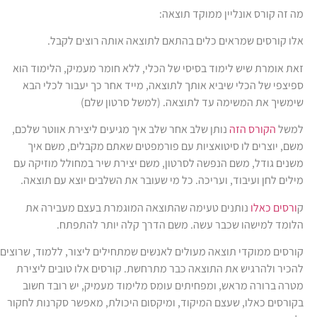
מה זה קורס אונליין ממוקד תוצאה:
אלו קורסים שמראים כלים בהתאם לתוצאה אותה רוצים לקבל.
זאת אומרת שיש לימוד בסיסי של הכלי, ללא חומר מעמיק, הלימוד הוא
ספיצפי של הכלי שיביא אותך לתוצאה, מייד אחר כך יעבור לכלי הבא
שימשיך את המשימה עד לתוצאה. (למשל סרטון שלם)
למשל
הקורס הזה
נותן שלב אחר שלב איך מגיעים ליצירת אווטר שלכם,
משם, יוצרים לו סיטואציות עם פורמפטים שאתם מקבלים, משם איך
משנים גודל, משם הנפשה לסרטון, משם יצירת שיר במחולל מוזיקה עם
מילים לחן ועיבוד, ועריכה. כל מי שעובר את השלבים יוצא עם תוצאה.
ק
ורסים כאלו
נותנים טעימה שהתוצאה המוגמרת בעצם מעבירה את
הלומד למישהו שכבר עשה. משם הדרך קלה יותר להתפתח.
קורסים ממוקדי תוצאה מעולים לאנשים שמתחילים ליצור, ללמוד, שרוצים
להכיר ולהרגיש את התוצאה כבר מתרחשת. קורסים אלו טובים ליצירת
מטרה ברורה מראש, ומפחיתים עומס מלימוד מעמיק, יש רובד חשוב
בקורסים כאלו, שעצם המיקוד, ומיקסום היכולת, מאפשר סקרנות לחקור