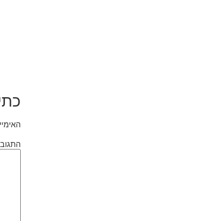
כתי
האימיי
התגוב