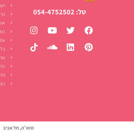
ייעו
טל: 054-4752502
הרצ
אוט
המל
אוד
בלו
צור
תקנ
מדי
הצה
מזא״ה, תל אביב