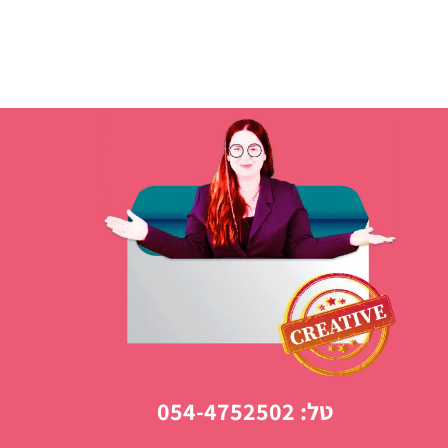
טל: 054-4752502