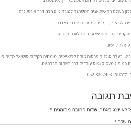
יוס עובדים וכללים לקידום אפקטיבי דרך אינסטגרם
כון בעולם ההאשטאגים המשתנה לטובת גיוס חכם דרך אינסטגרם
נג לקהל יעד מכיר למטרות גיוס כוח אדם
קטיבי אחר מחפשי עבודה רלוונטית וניטור
פעולה ליישום
יט, בעלת סוכנות פרסום מוקה קריאייטיב, מומחית בקידום סושיאל מדיה:פי
 במיתוג מעסיק וגיוס עובדים דרך רשתות חברתיות.
נות- 052-8302403
בת תגובה
ל לא יוצג באתר.
שדות החובה מסומנים
*
ה שלך
*