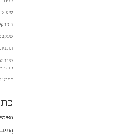
כלים לג
שימוש נ
רימרקטי
מעקב אפ
תוכנית 
מירב שב
ספציפית
לפרטים והזמ
כתי
האימיי
התגוב