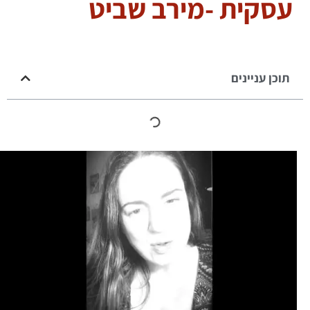
עסקית -מירב שביט
תוכן עניינים