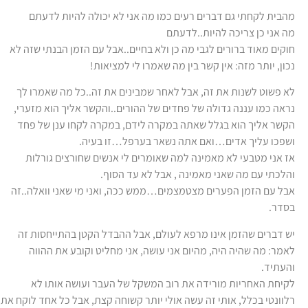
מהבית לקחתי גם דברים רעים כמו מה אני לא יכולה להיות לדעתם
מה אני כן צריכה להיות..לדעתם
חוקים מאוד ברורים לגבי מה כן ולא בחיים..אבל עם הזמן הבנתי שזה לא
נכון, יותר מזה: אין קשר בין מה שאמרו לי למציאות!
לא פשוט לשנות את זה, אבל לאחר שמבינים את זה..כל מה שאמרו לך
נראה כמו עננה גדולה של פחדים של ההורים..והקשר אליך הוא מזערי,
הקשר אליך הוא בגלל שאתה במקרה לידם, במקרה לקחו ענן של פחד
ושפכו עליך אדים…ואם אתה נשאר בערפל…זו בעיה.
אז אני מטבעי לא מאמינה למה שאומרים לי אנשים שחורצים גורלות
והלכתי עם מה שאני מאמינה , אבל לא עד הסוף.
אבל עם הזמן הפערים מצטמצמים…ממש ככה, ואני מי שאני וואלה..זה
בסדר.
יש דברים שהזמן אינו מרפא לעולם, אבל ההבדל הקטן בהתייחסות זה
לאמר: מה שהיה היה, מהיום אני עושה, אני מחליט וקובע את ההווה
והעתיד.
לקיחת האחריות מורידה את רוב המשקל של העבר ועושה אותו לא
רלוונטי בכלל, אותי זה עשה אולי יותר קשוחה קצת, אבל כל אחד לוקח את