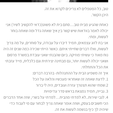
טוב, כל המטפלים לא צריכים לקרוא את זה.
היכן הקשר.
כאחת שהגיע מבית טוב…סתם בית לא פשוט(כדאי להקשיב לשיר) אני
יכולה לאמר בוודאות שיש קשר בין איך שאתה גדל ומה שאתה בוחר
לעשות, ומתי.
אני בת לזוג עצמאים, תמיד דיברו על עבודה, על סוחרים, על מה צריך
לעשות, ואלו דברים שחייתי איתם. כאשר הייתי שכירה כמה שנים זה היה
נוח מאוד כי עשיתי מוזיקה. ביום שהבנתי שאני עובדת במשרד פרסום
ושאני יכולה לעשות יותר, גם מבחינה יצירתית וגם כלכלית, מייד עזבתי
את הכל והתחלתי.
איך זה משפיע הבית על ההתנהלות- בהרבה דברים:
1. לדעת שאתה זה שאחראי מעכשיו והלאה על הכל
2.שמתי שהוא תצטרך עזרה ועובדים, היה לי ברור
3. גבייה, תמיד נמצאת בראש סדר עדיפויות
4. לגבי שירות..לא למדתי מהבית…למדתי על בשרי, שזה אחד הדברים
הכי חשובים בעסק, ושזה אומר שאתה צריך לבחור עם מי לעבוד כדי
שיהיה לך כיף בנשמה לעשות את זה.