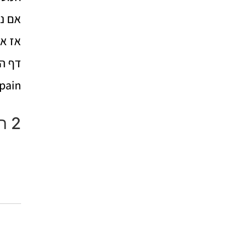
אם ני
אז אם
דף ה
mpain
2 תגובות