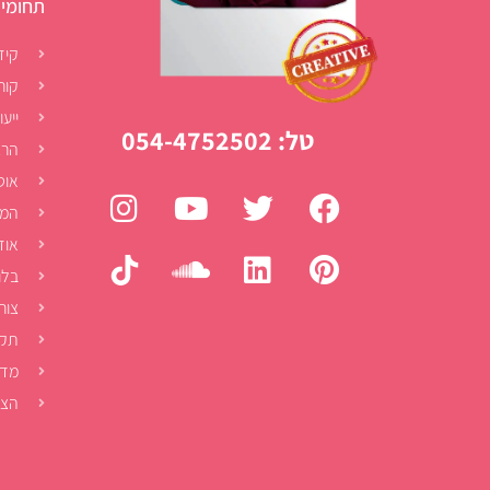
תחומי 
קיד
קור
ייעו
טל: 054-4752502
הרצ
אוט
המל
אוד
בלו
צור
תקנ
מדי
הצה