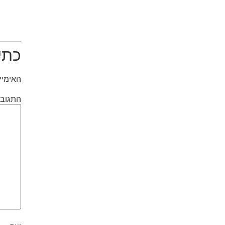
כתי
האימיי
התגוב